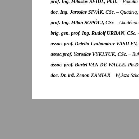
prof. Ing. Miloslav SEIDL, PhD.
– Fakulta 
doc. Ing. Jaroslav SIVÁK, CSc.
– Quadriq, 
prof. Ing. Milan SOPÓCI, CSc
– Akadémia 
brig. gen. prof. Ing. Rudolf URBAN, CSc.
assoc. prof. Detelin Lyubomirov VASILEV,
assoc.prof. Yaroslav VYKLYUK, CSc.
– Buk
assoc. prof. Bartel VAN DE WALLE, Ph.D
doc. Dr. inž. Zenon ZAMIAR
– Wyższa Szk