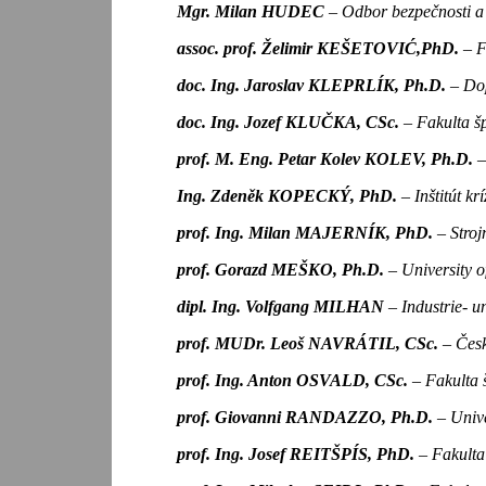
Mgr. Milan HUDEC
– Odbor bezpečnosti a
assoc. prof. Želimir KEŠETOVIĆ,PhD.
– F
doc. Ing. Jaroslav KLEPRLÍK, Ph.D.
– Dop
doc. Ing. Jozef KLUČKA, CSc.
– Fakulta šp
prof. M. Eng. Petar Kolev KOLEV, Ph.D.
–
Ing. Zdeněk KOPECKÝ, PhD.
– Inštitút 
prof. Ing. Milan MAJERNÍK, PhD.
– Stroj
prof. Gorazd MEŠKO, Ph.D.
– University o
dipl. Ing. Volfgang MILHAN
– Industrie-
prof. MUDr. Leoš NAVRÁTIL, CSc.
– Česk
prof. Ing. Anton OSVALD, CSc.
– Fakulta 
prof. Giovanni RANDAZZO, Ph.D.
– Unive
prof. Ing. Josef REITŠPÍS, PhD.
– Fakulta