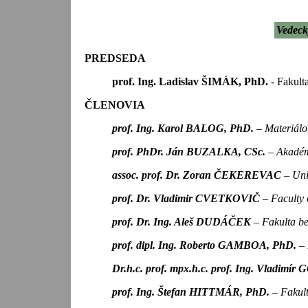
Vedeck
PREDSEDA
prof. Ing. Ladislav ŠIMÁK, PhD.
- Fakult
ČLENOVIA
prof. Ing. Karol BALOG, PhD.
– Materiálo
prof. PhDr. Ján BUZALKA, CSc.
– Akadém
assoc. prof. Dr. Zoran ČEKEREVAC
– Uni
prof. Dr. Vladimir CVETKOVIČ
– Faculty 
prof. Dr. Ing. Aleš DUDÁČEK
– Fakulta be
prof. dipl. Ing. Roberto GAMBOA, PhD.
– 
Dr.h.c. prof. mpx.h.c. prof. Ing. Vladimí
prof. Ing. Štefan HITTMÁR, PhD.
– Fakult