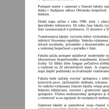
Postupné zmeny v zameraní a činnosti fakulty nasta
štúdia v študijnom odbore Občianska bezpečnosť.
štúdium.
Druhá etapa začína v roku 1998, kedy v rámci 
špeciálneho inžinierstva. Do tohto času fakulta v
bolo vymenovaných 6 profesorov, 31 docentov a 50 
Transformácia fakulty vytvorila dobrú východiskov
inštitúcií Slovenskej republiky. Vedecko-výskumná 
sférach sociálneho, prírodného a ekonomického p
a vnútornej bezpečnosti a poriadku v štáte.
Fakulta začala postupne uplatňovať modernejšie t
laboratórium bezpečnostného manažmentu, krízov
fyziky. Už dlhšiu dobu funguje počítačová učeb
a rozšírené na 20 užívateľských staníc. Je rozpra
majú zlepšiť podmienky na kvalitnejšie vzdelávanie
Fakulta bude naďalej rozvíjať spoluprácu s inšti
krízových javov, záchrannými službami, ochranou
Vo vedecko-výskumnej činnosti fakulta venuje poz
štátnymi inštitúciami, rezortmi i grantovými age
spolupráce. Úlohou medzinárodnej spolupráce je 
a orientovať sa na zapojenie do európskych medzi
Zámerom fakulty je usmerňovať svoju činnosť tak