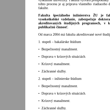
výskumné univerzity. Fakulta vytvára predpoklady 
tohto procesu je aj príprava vlastného riadiaceho
fakulte.
Fakulta špeciálneho inžinierstva ŽU je fa
vysokoškolské vzdelanie, zabezpečuje dokto
akreditovaných študijných programoch, v 
publikačnú činnosť.
Od marca 2004 má fakulta akreditované nové študi
1. stupeň – bakalárske štúdium
• Bezpečnostný manažment.
• Doprava v krízových situáciách.
• Krízový manažment.
• Záchranné služby.
2. stupeň – inžinierske štúdium
• Bezpečnostný manažment.
• Doprava v krízových situáciách.
• Krízový manažment.
• Záchranné služby.