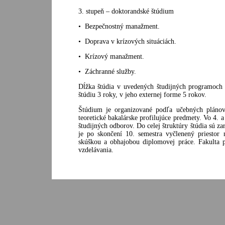
3. stupeň – doktorandské štúdium
• Bezpečnostný manažment.
• Doprava v krízových situáciách.
• Krízový manažment.
• Záchranné služby.
Dĺžka štúdia v uvedených študijných programoch 
štúdiu 3 roky, v jeho externej forme 5 rokov.
Štúdium je organizované podľa učebných plánov
teoretické bakalárske profilujúce predmety. Vo 4. 
študijných odborov. Do celej štruktúry štúdia sú 
je po skončení 10. semestra vyčlenený priestor
skúškou a obhajobou diplomovej práce. Fakulta 
vzdelávania.