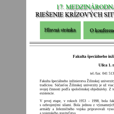
Fakulta špeciálneho inži
Ulica 1. 
tel./fax: 041 51
Fakulta špeciálneho inžinierstva Žilinskej univerz
tradíciou. Súčasťou Žilinskej univerzity je už vi
svojej činnosti podľa spoločenskej objednávky. Z
existencie.
V prvej etape, v rokoch 1953 – 1998, bola fak
s ozbrojenými silami. Bola jednou z významných 
armády a železničného vojska pripravovali vys
a vojenského staviteľstva.